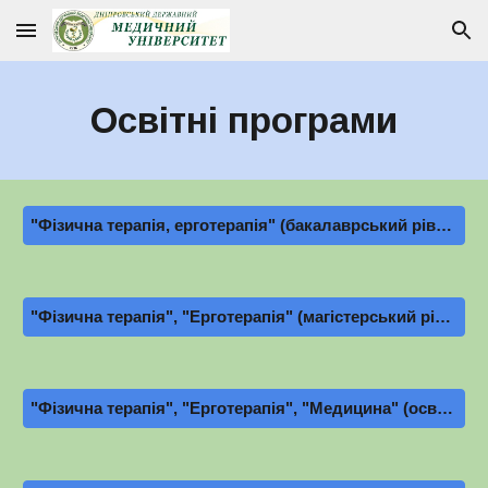
Skip to main content
Skip to navigation
Освітні програми
"Фізична терапія, ерготерапія" (бакалаврський рівень)
"Фізична терапія", "Ерготерапія" (магістерський рівень)
"Фізична терапія", "Ерготерапія", "Медицина" (освітньо-науковий рівень)